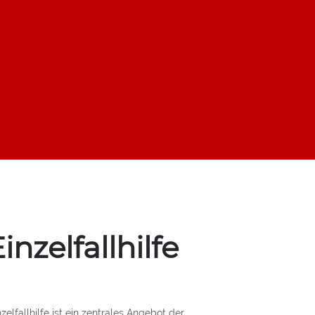
inzelfallhilfe
nzelfallhilfe ist ein zentrales Angebot der