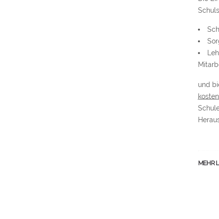
Schulso
Sch
Sor
Leh
Mitarb
und bi
kosten
Schule
Heraus
MEHR L