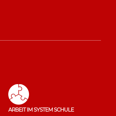
Die Netzwerkarbeit spielt sich
innerhalb des Stadtteils, der Stadt
Singen und dem Landkreis
Konstanz ab.
ARBEIT IM SYSTEM SCHULE
Hier erfahren Sie mehr.