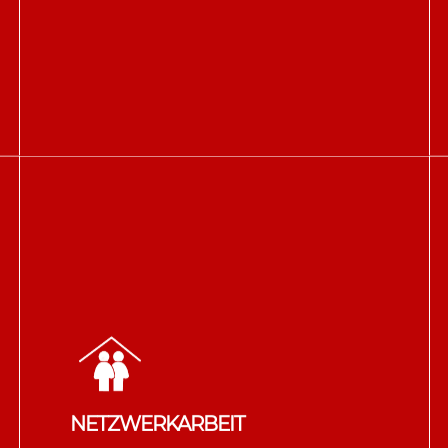
Alle Mitarbeiter der
Schulsozialarbeit haben
Fortbildungen zum Thema
Konflikhilfe besucht und wenden
die Methoden in der Praxis an.
NETZWERKARBEIT
Erfahren Sie hier mehr.